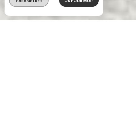
PARAMÉTRER
OK POUR MOI !
Agence immobilière à Vernon
Immobilier dans l'Eure
Votre interlocuteur immobili
à Vernon
Parce qu'un projet de vie c'est toujours mieux
en famille, profitez des conseils de l'agence