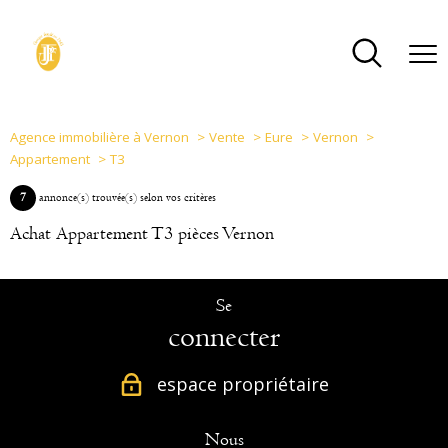
Agence immobilière à Vernon
Vente
Eure
Vernon
Appartement
T3
7
annonce(s) trouvée(s) selon vos critères
Achat Appartement T3 pièces Vernon
Se
connecter
espace propriétaire
Nous