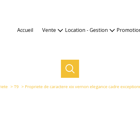
Accueil
Vente
Location - Gestion
Promotio
Les biens en vente
Les biens en location
Nos programmes
Pour
Nos biens vendus
Gestion locative, notre mission
Nos réalisations
Nos 
Calculette financière
Nos formules
Les avantages d
Comp
Espace propriétaire
Ils n
iete
T9
Propriete de caractere xix vernon elegance cadre exception
Dem