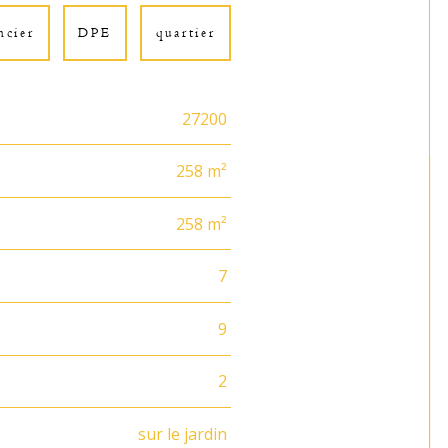
ncier
DPE
quartier
27200
258 m²
258 m²
7
9
2
sur le jardin