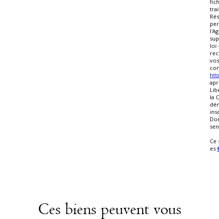
fic
tra
Rés
per
l'A
sup
loi
rec
vos
con
http
apr
Lib
la 
dém
insc
Don
sen
Ce 
es
Ces biens peuvent vous