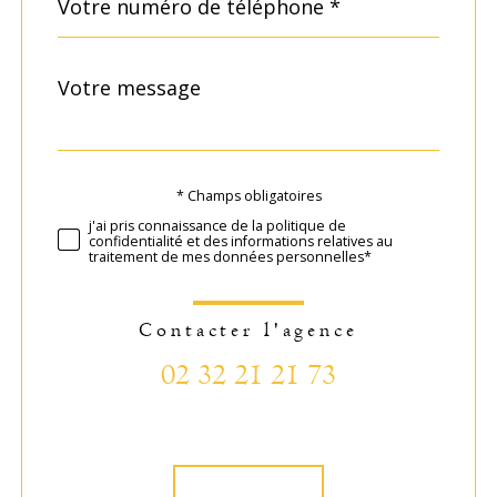
*
Message
Fieldset
*
par
défaut
* Champs obligatoires
Validation
j'ai pris connaissance de la politique de
confidentialité et des informations relatives au
traitement de mes données personnelles*
Contacter l'agence
02 32 21 21 73
Validation