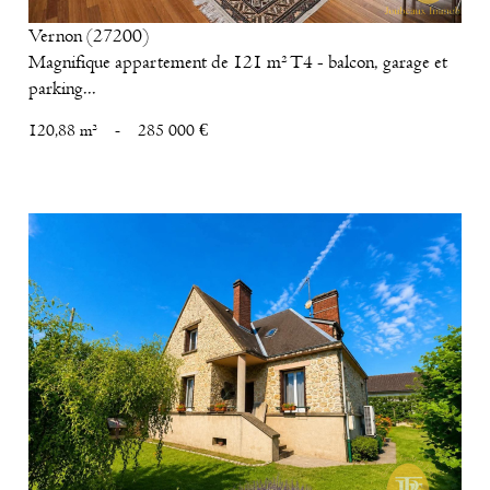
Vernon (27200)
Magnifique appartement de 121 m² T4 - balcon, garage et
parking...
120,88 m²
-
285 000 €
voir le bien