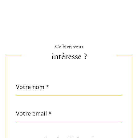
Ce bien vous
intéresse ?
Nom
Fieldset
*
par
défaut
email
*
Téléphone