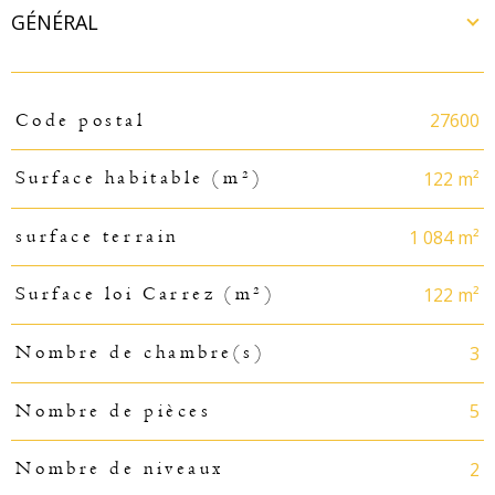
GÉNÉRAL
TRAD_PAMPERO_Caracteristique
Valeurs
27600
Code postal
122 m²
Surface habitable (m²)
1 084 m²
surface terrain
122 m²
Surface loi Carrez (m²)
3
Nombre de chambre(s)
5
Nombre de pièces
2
Nombre de niveaux