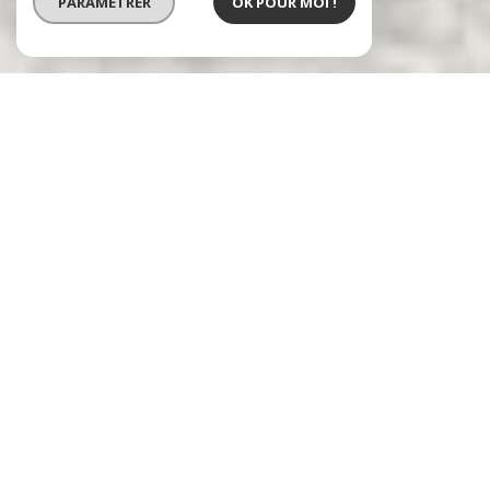
PARAMÉTRER
OK POUR MOI !
Agence immobilière à Vernon
Immobilier dans l'Eure
Votre interlocuteur immobili
à Vernon
Parce qu'un projet de vie c'est toujours mieux
en famille, profitez des conseils de l'agence